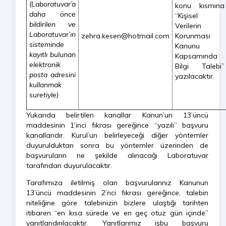
(Laboratuvar’a
konu kısmına
daha önce
“Kişisel
bildirilen ve
Verilerin
Laboratuvar’ın
zehra.kesen@hotmail.com
Korunması
sisteminde
Kanunu
kayıtlı bulunan
Kapsamında
elektronik
Bilgi Talebi”
posta adresini
yazılacaktır.
kullanmak
suretiyle)
Yukarıda belirtilen kanallar Kanun’un 13’üncü
maddesinin 1’inci fıkrası gereğince “yazılı” başvuru
kanallarıdır. Kurul’un belirleyeceği diğer yöntemler
duyurulduktan sonra bu yöntemler üzerinden de
başvuruların ne şekilde alınacağı Laboratuvar
tarafından duyurulacaktır.
Tarafımıza iletilmiş olan başvurularınız Kanunun
13’üncü maddesinin 2’nci fıkrası gereğince, talebin
niteliğine göre talebinizin bizlere ulaştığı tarihten
itibaren “en kısa sürede ve en geç otuz gün içinde”
yanıtlandırılacaktır. Yanıtlarımız işbu başvuru