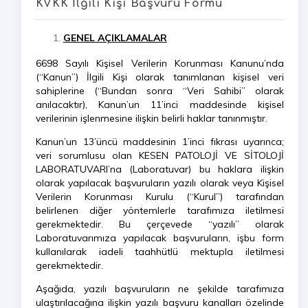
KVKK İlgili Kişi Başvuru Formu
GENEL AÇIKLAMALAR
6698 Sayılı Kişisel Verilerin Korunması Kanunu’nda
(“Kanun”) İlgili Kişi olarak tanımlanan kişisel veri
sahiplerine (“Bundan sonra “Veri Sahibi” olarak
anılacaktır), Kanun’un 11’inci maddesinde kişisel
verilerinin işlenmesine ilişkin belirli haklar tanınmıştır.
Kanun’un 13’üncü maddesinin 1’inci fıkrası uyarınca;
veri sorumlusu olan KESEN PATOLOJİ VE SİTOLOJİ
LABORATUVARI’na (Laboratuvar) bu haklara ilişkin
olarak yapılacak başvuruların yazılı olarak veya Kişisel
Verilerin Korunması Kurulu (“Kurul”) tarafından
belirlenen diğer yöntemlerle tarafımıza iletilmesi
gerekmektedir. Bu çerçevede “yazılı” olarak
Laboratuvarımıza yapılacak başvuruların, işbu form
kullanılarak iadeli taahhütlü mektupla iletilmesi
gerekmektedir.
Aşağıda, yazılı başvuruların ne şekilde tarafımıza
ulaştırılacağına ilişkin yazılı başvuru kanalları özelinde