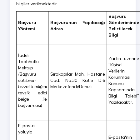
bilgiler verilmektedir.
Başvuru
Başvuru
Başvurunun Yapılacağı
Gönderiminde
Yöntemi
Adres
Belirtilecek
Bilgi
İadeli
Zarfın üzerine
Taahhütlü
“Kişisel
Mektup
Verilerin
(Başvuru
Sırakapılar Mah. Hastane
Korunması
sahibinin
Cad. No:30 Kat:5 D:6
Kanunu
bizzat kimliğini
Merkezefendi/Denizli
Kapsamında
tevsik edici
Bilgi Talebi”
belge ile
Yazılacaktır.
başvurması)
E-posta
yoluyla
E-posta'nın